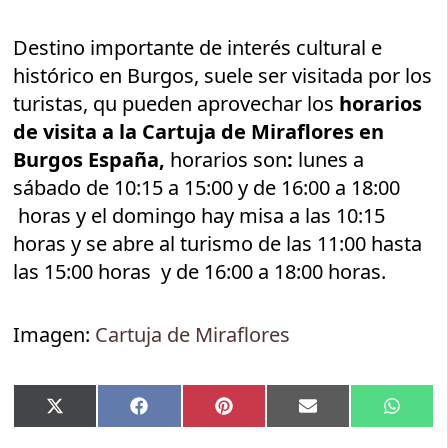
Destino importante de interés cultural e
histórico en Burgos, suele ser visitada por los
turistas, qu pueden aprovechar los
horarios
de visita a la Cartuja de Miraflores en
Burgos España,
horarios son
:
lunes a
sábado de 10:15 a 15:00 y de 16:00 a 18:00
horas y el domingo hay misa a las 10:15
horas y se abre al turismo de las 11:00 hasta
las 15:00 horas y de 16:00 a 18:00 horas.
Imagen:
Cartuja de Miraflores
Compartir
Compartir
Compartir
Compartir
Compar
X
Facebook
Pinterest
Email
Whats
en
en
en
en
en
(Twitter)