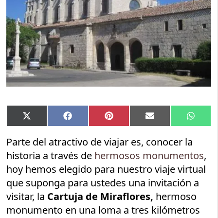
Compartir
Compartir
Compartir
Compartir
Compar
X
Facebook
Pinterest
Email
Whats
en
en
en
en
en
(Twitter)
Parte del atractivo de viajar es, conocer la
historia a través de
hermosos monumentos
,
hoy hemos elegido para nuestro viaje virtual
que suponga para ustedes una invitación a
visitar, la
Cartuja de Miraflores,
hermoso
monumento en una loma a tres kilómetros