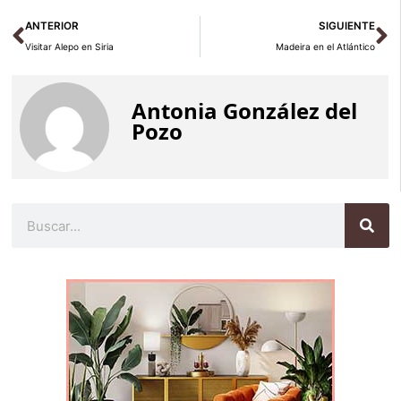
Ant
Si
ANTERIOR
SIGUIENTE
Visitar Alepo en Siria
Madeira en el Atlántico
Antonia González del
Pozo
Buscar