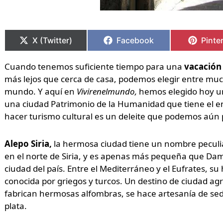
Compartir
Compartir
Compartir
Compartir
Compa
Compa
en
en
en
en
en
en
X (Twitter)
Facebook
Pinte
Cuando tenemos suficiente tiempo para una
vacación
más lejos que cerca de casa, podemos elegir entre much
mundo. Y aquí en
Vivirenelmundo,
hemos elegido hoy un
una ciudad Patrimonio de la Humanidad que tiene el e
hacer turismo cultural es un deleite que podemos aún 
Alepo Siria,
la hermosa ciudad tiene un nombre peculia
en el norte de Siria, y es apenas más pequeña que Dam
ciudad del país. Entre el Mediterráneo y el Eufrates, s
conocida por griegos y turcos. Un destino de ciudad agríc
fabrican hermosas alfombras, se hace artesanía de seda
plata.