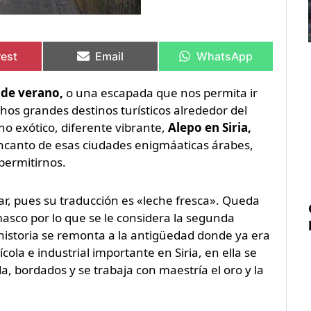
rtir
rtir
Compartir
Compartir
Compartir
Compartir
en
en
en
en
rest
Email
WhatsApp
 de verano,
o una escapada que nos permita ir
os grandes destinos turísticos alrededor del
o exótico, diferente vibrante,
Alepo en Siria,
ncanto de esas ciudades enigmáaticas árabes,
permitirnos.
r, pues su traducción es «leche fresca». Queda
asco por lo que se le considera la segunda
u historia se remonta a la antigüedad donde ya era
ola e industrial importante en Siria, en ella se
, bordados y se trabaja con maestría el oro y la