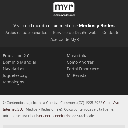
Medios y Redes
Vivir en el mundo es un medio de
Artículos patrocinados
Servicio de Diseño web
Contacto
Acerca de MyR
Educación 2.0
Mascotalia
Dominio Mundial
Cómo Ahorrar
Navidad.es
Portal Financiero
Juguetes.org
Mi Revista
Monólogos
© Contenidos bajo licencia Creative Commons (CC) 1995-2022
Color Vivo
Internet, SLU
(Medios y Redes online). Otros contenidos se cita fuente.
Infraestructura cloud
servidores dedicados
de Stackscale.