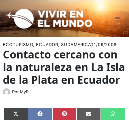
Ir
al
contenido
ECOTURISMO
,
ECUADOR
,
SUDAMÉRICA
11/09/2008
Contacto cercano con
la naturaleza en La Isla
de la Plata en Ecuador
Por
MyR
Compartir
Compartir
Compartir
Compartir
Compar
X
Facebook
Pinterest
Email
Whats
en
en
en
en
en
(Twitter)