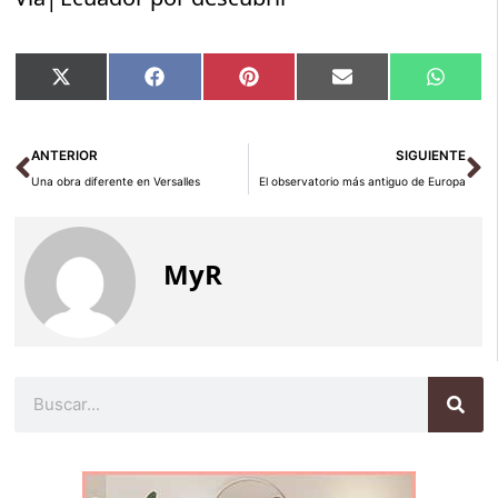
Compartir
Compartir
Compartir
Compartir
Compar
X
Facebook
Pinterest
Email
Whats
en
en
en
en
en
(Twitter)
Ant
Si
ANTERIOR
SIGUIENTE
Una obra diferente en Versalles
El observatorio más antiguo de Europa
MyR
Buscar