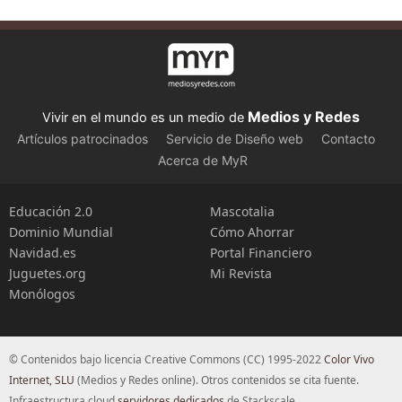
Medios y Redes
Vivir en el mundo es un medio de
Artículos patrocinados
Servicio de Diseño web
Contacto
Acerca de MyR
Educación 2.0
Mascotalia
Dominio Mundial
Cómo Ahorrar
Navidad.es
Portal Financiero
Juguetes.org
Mi Revista
Monólogos
© Contenidos bajo licencia Creative Commons (CC) 1995-2022
Color Vivo
Internet, SLU
(Medios y Redes online). Otros contenidos se cita fuente.
Infraestructura cloud
servidores dedicados
de Stackscale.