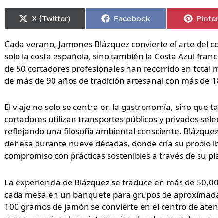
Compartir
Compartir
Compartir
Compartir
Compa
Compa
en
en
en
en
en
en
X (Twitter)
Facebook
Pinte
Cada verano, Jamones Blázquez convierte el arte del c
solo la costa española, sino también la Costa Azul fra
de 50 cortadores profesionales han recorrido en total 
de más de 90 años de tradición artesanal con más de 
El viaje no solo se centra en la gastronomía, sino que t
cortadores utilizan transportes públicos y privados sel
reflejando una filosofía ambiental consciente. Blázqu
dehesa durante nueve décadas, donde cría su propio ib
compromiso con prácticas sostenibles a través de su pl
La experiencia de Blázquez se traduce en más de 50,000
cada mesa en un banquete para grupos de aproximada
100 gramos de jamón se convierte en el centro de aten