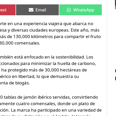
rtir
rtir
Compartir
Compartir
Compartir
Compartir
en
en
en
en
rest
Email
WhatsApp
orte en una experiencia viajera que abarca no
ncesa y diversas ciudades europeas. Este año, más
más de 130,000 kilómetros para compartir el fruto
180,000 comensales.
ambién está enfocado en la sostenibilidad. Los
eccionados para minimizar la huella de carbono,
ez ha protegido más de 30,000 hectáreas de
érico en libertad, lo que demuestra su
anta de biogás.
 tablas de jamón ibérico servidas, convirtiendo
mente cuatro comensales, donde un plato de
ción. La marca ha participado en una variedad de