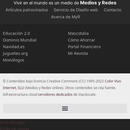
Medios y Redes
Vivir en el mundo es un medio de
Artículos patrocinados
Servicio de Diseño web
Contacto
Acerca de MyR
Educación 2.0
Mascotalia
Dominio Mundial
Cómo Ahorrar
Navidad.es
Portal Financiero
Juguetes.org
Mi Revista
Monólogos
© Contenidos bajo licencia Creative Commons (CC) 1995-2022
Color Vivo
Internet, SLU
(Medios y Redes online). Otros contenidos se cita fuente.
Infraestructura cloud
servidores dedicados
de Stackscale.
Solo Recetas
Estás de moda