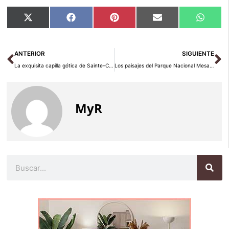
Compartir
Compartir
Compartir
Compartir
Compar
X
Facebook
Pinterest
Email
Whats
en
en
en
en
en
(Twitter)
Ant
Si
ANTERIOR
SIGUIENTE
La exquisita capilla gótica de Sainte-Chapelle en París
Los paisajes del Parque Nacional Mesa Verde
MyR
Buscar