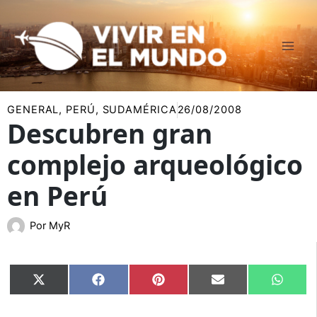
Ir
al
contenido
GENERAL
,
PERÚ
,
SUDAMÉRICA
26/08/2008
Descubren gran
complejo arqueológico
en Perú
Por
MyR
Compartir
Compartir
Compartir
Compartir
Compar
X
Facebook
Pinterest
Email
Whats
en
en
en
en
en
(Twitter)