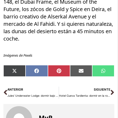
148, el Dubai Frame, el Museum of the
Future, los zócos de Gold y Spice en Deira, el
barrio creativo de Alserkal Avenue y el
mercado de Al Fahidi. Y si quieres naturaleza,
las dunas del desierto están a 45 minutos en
coche.
Imágenes de Pexels
Compartir
Compartir
Compartir
Compartir
Compar
X
Facebook
Pinterest
Email
Whats
en
en
en
en
en
(Twitter)
Ant
Si
ANTERIOR
SIGUIENTE
Jules’ Underwater Lodge: dormir bajo el mar en Key Largo
Hotel Cueva Tardienta: dormir en la roca de Los Monegros
MyR