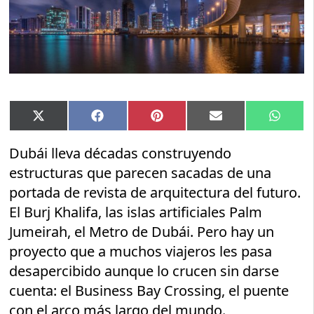
Compartir
Compartir
Compartir
Compartir
Compar
X
Facebook
Pinterest
Email
Whats
en
en
en
en
en
(Twitter)
Dubái lleva décadas construyendo
estructuras que parecen sacadas de una
portada de revista de arquitectura del futuro.
El Burj Khalifa, las islas artificiales Palm
Jumeirah, el Metro de Dubái. Pero hay un
proyecto que a muchos viajeros les pasa
desapercibido aunque lo crucen sin darse
cuenta: el Business Bay Crossing, el puente
con el arco más largo del mundo.