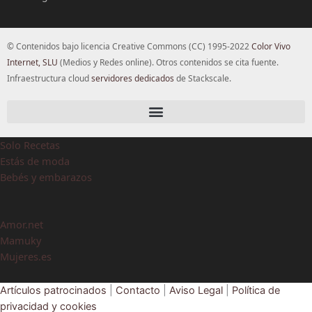
© Contenidos bajo licencia Creative Commons (CC) 1995-2022
Color Vivo
Internet, SLU
(Medios y Redes online). Otros contenidos se cita fuente.
Infraestructura cloud
servidores dedicados
de Stackscale.
Solo Recetas
Estás de moda
Bebés y embarazos
Amor.net
Mamuky
Mujeres.es
Artículos patrocinados
|
Contacto
|
Aviso Legal
|
Política de
privacidad y cookies