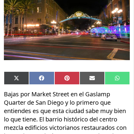
Compartir
Compartir
Compartir
Compartir
Compar
X
Facebook
Pinterest
Email
Whats
en
en
en
en
en
(Twitter)
Bajas por Market Street en el Gaslamp
Quarter de San Diego y lo primero que
entiendes es que esta ciudad sabe muy bien
lo que tiene. El barrio histórico del centro
mezcla edificios victorianos restaurados con