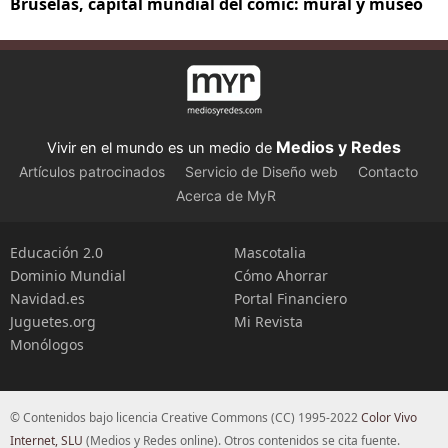
Bruselas, capital mundial del cómic: mural y museo
Medios y Redes
Vivir en el mundo es un medio de
Artículos patrocinados
Servicio de Diseño web
Contacto
Acerca de MyR
Educación 2.0
Mascotalia
Dominio Mundial
Cómo Ahorrar
Navidad.es
Portal Financiero
Juguetes.org
Mi Revista
Monólogos
© Contenidos bajo licencia Creative Commons (CC) 1995-2022
Color Vivo
Internet, SLU
(Medios y Redes online). Otros contenidos se cita fuente.