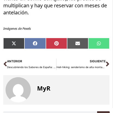
multiplican y hay que reservar con meses de
antelación.
Imágenes de Pexels
Compartir
Compartir
Compartir
Compartir
Compar
X
Facebook
Pinterest
Email
Whats
en
en
en
en
en
(Twitter)
Ant
Si
ANTERIOR
SIGUIENTE
Descubriendo los Sabores de España: Un Viaje de Tradición y Modernidad
Heli-hiking: senderismo de alta montaña en helicóptero
MyR