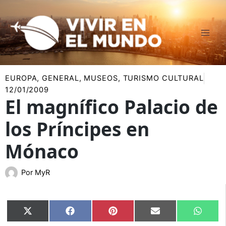
Ir
al
contenido
EUROPA
,
GENERAL
,
MUSEOS
,
TURISMO CULTURAL
12/01/2009
El magnífico Palacio de
los Príncipes en
Mónaco
Por
MyR
Compartir
Compartir
Compartir
Compartir
Compar
X
Facebook
Pinterest
Email
Whats
en
en
en
en
en
(Twitter)