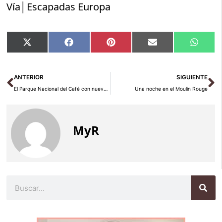
Vía│Escapadas Europa
Compartir
Compartir
Compartir
Compartir
Compar
X
Facebook
Pinterest
Email
Whats
en
en
en
en
en
(Twitter)
Ant
Si
ANTERIOR
SIGUIENTE
El Parque Nacional del Café con nuevas atracciones en el 2009
Una noche en el Moulin Rouge
MyR
Buscar