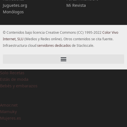
Juguetes.org
Mi Revista
Monólogos
© Contenidos bajo licencia Creative Commons (CC) 1995-2022
Color Vivo
Internet, SLU
(Medios y Redes online). Otros contenidos se cita fuente.
Infraestructura cloud
servidores dedicados
de Stackscale.
Solo Recetas
Estás de moda
Bebés y embarazos
Amor.net
Mamuky
Mujeres.es