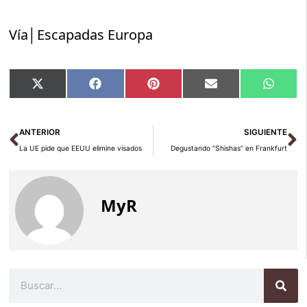
Vía│Escapadas Europa
Compartir
Compartir
Compartir
Compartir
Compar
X
Facebook
Pinterest
Email
Whats
en
en
en
en
en
(Twitter)
Ant
Si
ANTERIOR
SIGUIENTE
La UE pide que EEUU elimine visados
Degustando “Shishas” en Frankfurt
MyR
Buscar