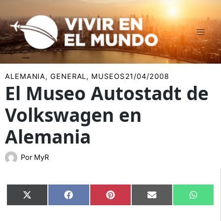
Ir
al
contenido
ALEMANIA
,
GENERAL
,
MUSEOS
21/04/2008
El Museo Autostadt de
Volkswagen en
Alemania
Por
MyR
Compartir
Compartir
Compartir
Compartir
Compar
X
Facebook
Pinterest
Email
Whats
en
en
en
en
en
(Twitter)