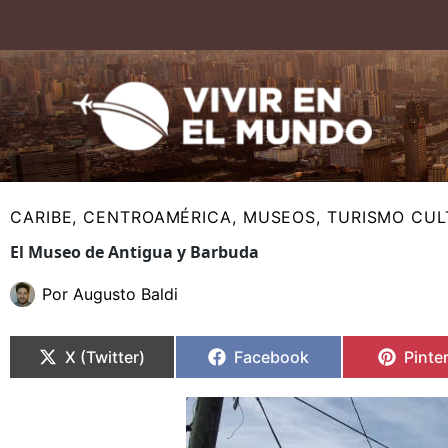
Ir
al
contenido
CARIBE
,
CENTROAMÉRICA
,
MUSEOS
,
TURISMO CUL
El Museo de Antigua y Barbuda
Por
Augusto Baldi
Compartir
Compartir
Compartir
Compartir
Compa
Compa
en
en
en
en
en
en
X (Twitter)
Facebook
Pinte