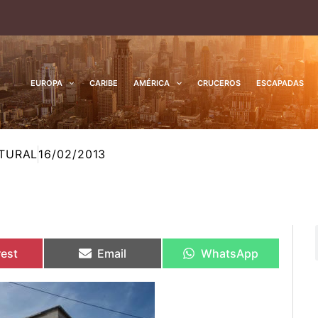
EUROPA
CARIBE
AMÉRICA
CRUCEROS
ESCAPADAS
TURAL
16/02/2013
rtir
rtir
Compartir
Compartir
Compartir
Compartir
en
en
en
en
rest
Email
WhatsApp