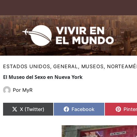
Ir
al
contenido
ESTADOS UNIDOS
,
GENERAL
,
MUSEOS
,
NORTEAMÉ
El Museo del Sexo en Nueva York
Por
MyR
Compartir
Compartir
Compartir
Compartir
Compa
Compa
en
en
en
en
en
en
X (Twitter)
Facebook
Pinte