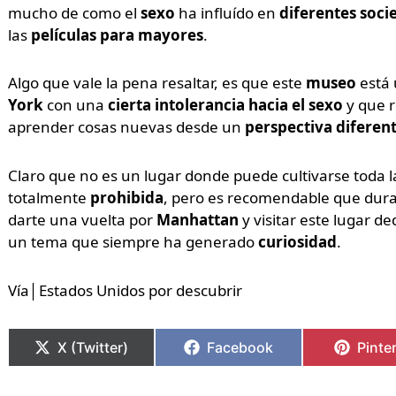
mucho de como el
sexo
ha influído en
diferentes soci
las
películas para mayores
.
Algo que vale la pena resaltar, es que este
museo
está 
York
con una
cierta intolerancia hacia el sexo
y que 
aprender cosas nuevas desde un
perspectiva diferen
Claro que no es un lugar donde puede cultivarse toda la
totalmente
prohibida
, pero es recomendable que duran
darte una vuelta por
Manhattan
y visitar este lugar de
un tema que siempre ha generado
curiosidad
.
Vía│Estados Unidos por descubrir
X (Twitter)
Facebook
Pinte