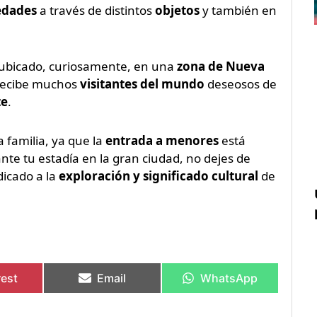
edades
a través de distintos
objetos
y también en
ubicado, curiosamente, en una
zona de Nueva
recibe muchos
visitantes del mundo
deseosos de
te
.
 familia, ya que la
entrada a menores
está
te tu estadía en la gran ciudad, no dejes de
dicado a la
exploración y significado cultural
de
rest
Email
WhatsApp