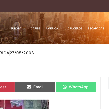
EUROPA
CARIBE
AMÉRICA
CRUCEROS
ESCAPADAS
RICA
27/05/2008
rtir
rtir
Compartir
Compartir
Compartir
Compartir
en
en
en
en
rest
Email
WhatsApp