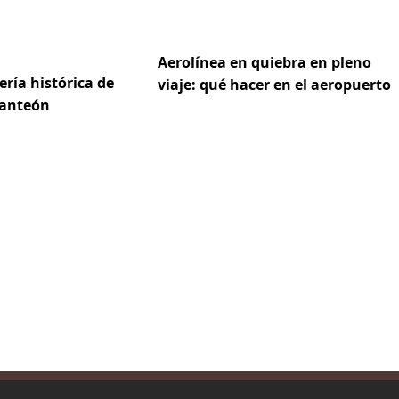
Aerolínea en quiebra en pleno
dería histórica de
viaje: qué hacer en el aeropuerto
Panteón