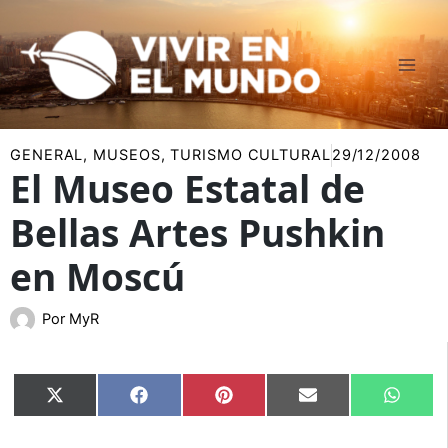
Ir
al
contenido
GENERAL
,
MUSEOS
,
TURISMO CULTURAL
29/12/2008
El Museo Estatal de
Bellas Artes Pushkin
en Moscú
Por
MyR
Compartir
Compartir
Compartir
Compartir
Compar
X
Facebook
Pinterest
Email
Whats
en
en
en
en
en
(Twitter)