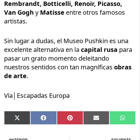
Rembrandt, Botticelli, Renoir, Picasso,
Van Gogh
y
Matisse
entre otros famosos
artistas.
Sin lugar a dudas, el Museo Pushkin es una
excelente alternativa en la
capital rusa
para
pasar un grato momento deleitando
nuestros sentidos con tan magníficas
obras
de arte
.
Vía│Escapadas Europa
Compartir
Compartir
Compartir
Compartir
Compar
X
Facebook
Pinterest
Email
Whats
en
en
en
en
en
(Twitter)
Ant
Si