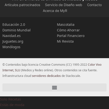
Artículos patrocinados
Servicio de Diseño web
Contacto
Acerca de MyR
Educación 2.0
Mascotalia
Dominio Mundial
Cómo Ahorrar
Navidad.es
Portal Financiero
Juguetes.org
Mi Revista
Monólogos
© Contenidos bajo licencia Creative Commons (CC) 1995-2022
Color Vivo
Internet, SLU
(Medios y Redes online). Otros contenidos se cita fuente.
Infraestructura cloud
servidores dedicados
de Stackscale.
Solo Recetas
Estás de moda