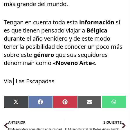
más grande del mundo.
Tengan en cuenta toda esta
información
si
es que tienen pensado viajar a
Bélgica
durante el año venidero y de este modo
tener la posibilidad de conocer un poco más
sobre este
género
que sus seguidores
denominan como «
Noveno Arte
«.
Vía│Las Escapadas
Compartir
Compartir
Compartir
Compartir
Compar
X
Facebook
Pinterest
Email
Whats
en
en
en
en
en
(Twitter)
Ant
Si
ANTERIOR
SIGUIENTE
El Museo Mercedes-Benz en la ciudad alemana de Stuttgart
El Museo Estatal de Bellas Artes Pushkin en Moscú