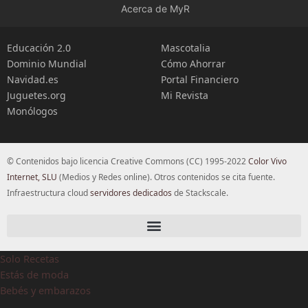
Acerca de MyR
Educación 2.0
Mascotalia
Dominio Mundial
Cómo Ahorrar
Navidad.es
Portal Financiero
Juguetes.org
Mi Revista
Monólogos
© Contenidos bajo licencia Creative Commons (CC) 1995-2022
Color Vivo
Internet, SLU
(Medios y Redes online). Otros contenidos se cita fuente.
Infraestructura cloud
servidores dedicados
de Stackscale.
Solo Recetas
Estás de moda
Bebés y embarazos