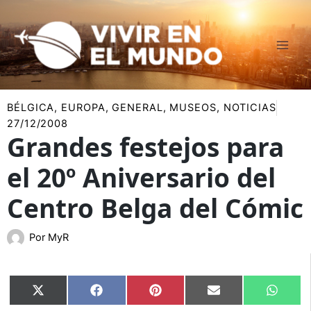
Ir
al
contenido
BÉLGICA
,
EUROPA
,
GENERAL
,
MUSEOS
,
NOTICIAS
27/12/2008
Grandes festejos para
el 20º Aniversario del
Centro Belga del Cómic
Por
MyR
Compartir
Compartir
Compartir
Compartir
Compar
X
Facebook
Pinterest
Email
Whats
en
en
en
en
en
(Twitter)