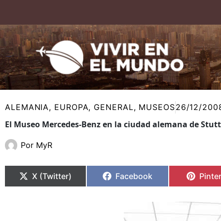
Ir
al
contenido
ALEMANIA
,
EUROPA
,
GENERAL
,
MUSEOS
26/12/200
El Museo Mercedes-Benz en la ciudad alemana de Stut
Por
MyR
Compartir
Compartir
Compartir
Compartir
Compa
Compa
en
en
en
en
en
en
X (Twitter)
Facebook
Pinte