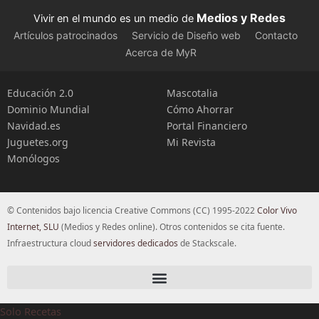
Medios y Redes
Vivir en el mundo es un medio de
Artículos patrocinados
Servicio de Diseño web
Contacto
Acerca de MyR
Educación 2.0
Mascotalia
Dominio Mundial
Cómo Ahorrar
Navidad.es
Portal Financiero
Juguetes.org
Mi Revista
Monólogos
© Contenidos bajo licencia Creative Commons (CC) 1995-2022
Color Vivo
Internet, SLU
(Medios y Redes online). Otros contenidos se cita fuente.
Infraestructura cloud
servidores dedicados
de Stackscale.
Solo Recetas