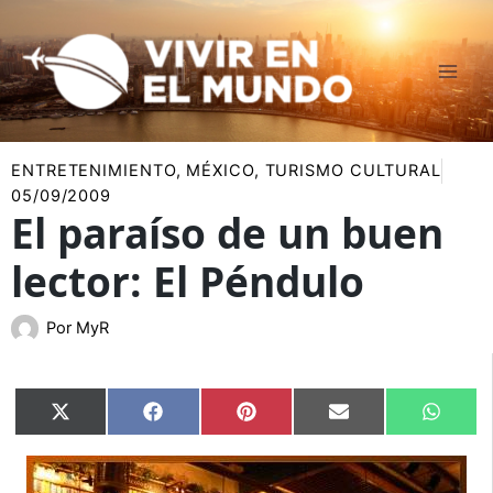
Ir
al
contenido
ENTRETENIMIENTO
,
MÉXICO
,
TURISMO CULTURAL
05/09/2009
El paraíso de un buen
lector: El Péndulo
Por
MyR
Compartir
Compartir
Compartir
Compartir
Compar
X
Facebook
Pinterest
Email
Whats
en
en
en
en
en
(Twitter)