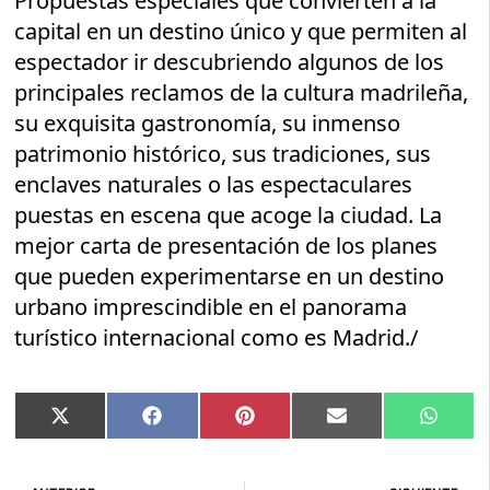
Propuestas especiales que convierten a la
capital en un destino único y que permiten al
espectador ir descubriendo algunos de los
principales reclamos de la cultura madrileña,
su exquisita gastronomía, su inmenso
patrimonio histórico, sus tradiciones, sus
enclaves naturales o las espectaculares
puestas en escena que acoge la ciudad. La
mejor carta de presentación de los planes
que pueden experimentarse en un destino
urbano imprescindible en el panorama
turístico internacional como es Madrid./
Compartir
Compartir
Compartir
Compartir
Compar
X
Facebook
Pinterest
Email
Whats
en
en
en
en
en
(Twitter)