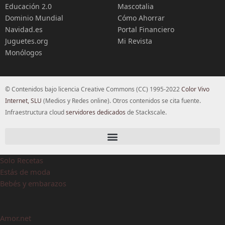
Educación 2.0
Mascotalia
Dominio Mundial
Cómo Ahorrar
Navidad.es
Portal Financiero
Juguetes.org
Mi Revista
Monólogos
© Contenidos bajo licencia Creative Commons (CC) 1995-2022
Color Vivo
Internet, SLU
(Medios y Redes online). Otros contenidos se cita fuente.
Infraestructura cloud
servidores dedicados
de Stackscale.
Solo Recetas
Estás de moda
Bebés y embarazos
Amor.net