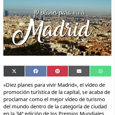
Compartir
Compartir
Compartir
Compartir
Compar
X
Facebook
Pinterest
Email
Whats
en
en
en
en
en
(Twitter)
«Diez planes para vivir Madrid», el vídeo de
promoción turística de la capital, se acaba de
proclamar como el mejor vídeo de turismo
del mundo dentro de la categoría de ciudad
en la 34ª edición de los Premios Mundiales