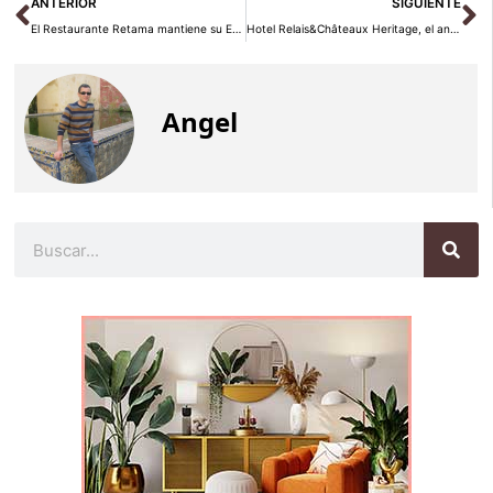
Ant
Si
ANTERIOR
SIGUIENTE
El Restaurante Retama mantiene su Estrella Michelin un año más
Hotel Relais&Châteaux Heritage, el anfitrión perfecto para Navidad
Angel
Buscar