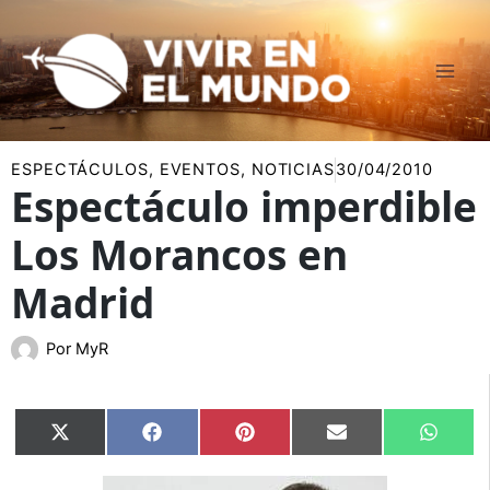
Ir
al
contenido
ESPECTÁCULOS
,
EVENTOS
,
NOTICIAS
30/04/2010
Espectáculo imperdible
Los Morancos en
Madrid
Por
MyR
Compartir
Compartir
Compartir
Compartir
Compar
X
Facebook
Pinterest
Email
Whats
en
en
en
en
en
(Twitter)