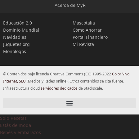
Acerca de MyR
Educación 2.0
Mascotalia
Dominio Mundial
Cómo Ahorrar
Navidad.es
Portal Financiero
Juguetes.org
Mi Revista
Monólogos
© Contenidos bajo licencia Creative Commons (CC) 1995-2022
Color Vivo
Internet, SLU
(Medios y Redes online). Otros contenidos se cita fuente.
Infraestructura cloud
servidores dedicados
de Stackscale.
Solo Recetas
Estás de moda
Bebés y embarazos