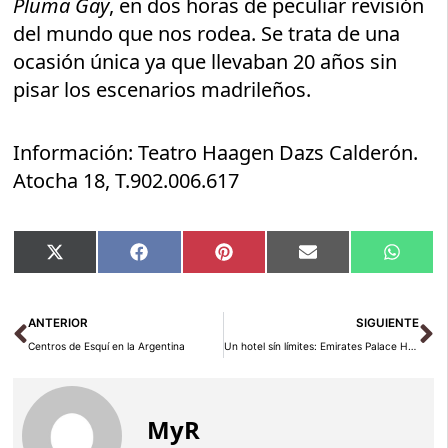
Pluma Gay
, en dos horas de peculiar revisión
del mundo que nos rodea. Se trata de una
ocasión única ya que llevaban 20 años sin
pisar los escenarios madrileños.
Información: Teatro Haagen Dazs Calderón.
Atocha 18, T.902.006.617
Compartir
Compartir
Compartir
Compartir
Compar
X
Facebook
Pinterest
Email
Whats
en
en
en
en
en
(Twitter)
Ant
Si
ANTERIOR
SIGUIENTE
Centros de Esquí en la Argentina
Un hotel sín límites: Emirates Palace Hotel
MyR