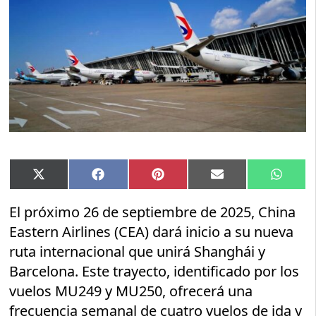
Compartir
Compartir
Compartir
Compartir
Compar
X
Facebook
Pinterest
Email
Whats
en
en
en
en
en
(Twitter)
El próximo 26 de septiembre de 2025, China
Eastern Airlines (CEA) dará inicio a su nueva
ruta internacional que unirá Shanghái y
Barcelona. Este trayecto, identificado por los
vuelos MU249 y MU250, ofrecerá una
frecuencia semanal de cuatro vuelos de ida y