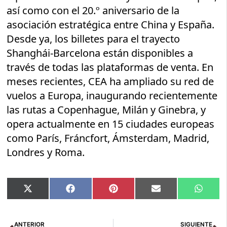
así como con el 20.º aniversario de la
asociación estratégica entre China y España.
Desde ya, los billetes para el trayecto
Shanghái-Barcelona están disponibles a
través de todas las plataformas de venta. En
meses recientes, CEA ha ampliado su red de
vuelos a Europa, inaugurando recientemente
las rutas a Copenhague, Milán y Ginebra, y
opera actualmente en 15 ciudades europeas
como París, Fráncfort, Ámsterdam, Madrid,
Londres y Roma.
Compartir
Compartir
Compartir
Compartir
Compar
X
Facebook
Pinterest
Email
Whats
en
en
en
en
en
(Twitter)
Ant
Si
ANTERIOR
SIGUIENTE