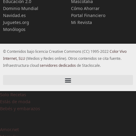
Educación 2.0
Mascotalia
Dominio Mundial
Cómo Ahorrar
Navidad.es
Portal Financiero
Juguetes.org
Mi Revista
Monólogos
© Contenidos bajo licencia Creative Commons (CC) 1995-2022
Color Vivo
Internet, SLU
(Medios y Redes online). Otros contenidos se cita fuente.
Infraestructura cloud
servidores dedicados
de Stackscale.
Solo Recetas
Estás de moda
Bebés y embarazos
Amor.net