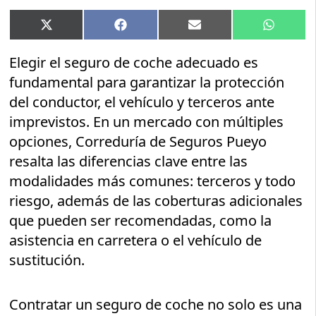
Compartir
Compartir
Compartir
Compart
X
Facebook
Email
WhatsA
en
en
en
en
(Twitter)
Elegir el seguro de coche adecuado es
fundamental para garantizar la protección
del conductor, el vehículo y terceros ante
imprevistos. En un mercado con múltiples
opciones, Correduría de Seguros Pueyo
resalta las diferencias clave entre las
modalidades más comunes: terceros y todo
riesgo, además de las coberturas adicionales
que pueden ser recomendadas, como la
asistencia en carretera o el vehículo de
sustitución.
Contratar un seguro de coche no solo es una