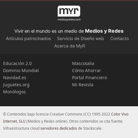
Medios y Redes
Vivir en el mundo es un medio de
Artículos patrocinados
Servicio de Diseño web
Contacto
Acerca de MyR
Educación 2.0
Mascotalia
Dominio Mundial
Cómo Ahorrar
Navidad.es
Portal Financiero
Juguetes.org
Mi Revista
Monólogos
© Contenidos bajo licencia Creative Commons (CC) 1995-2022
Color Vivo
Internet, SLU
(Medios y Redes online). Otros contenidos se cita fuente.
Infraestructura cloud
servidores dedicados
de Stackscale.