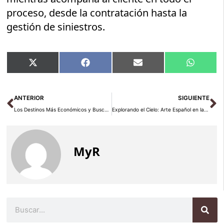
proceso, desde la contratación hasta la
gestión de siniestros.
Compartir
Compartir
Compartir
Compart
X
Facebook
Email
WhatsA
en
en
en
en
(Twitter)
Ant
Si
ANTERIOR
SIGUIENTE
Los Destinos Más Económicos y Buscados por los Españoles en Temporada Media según KAYAK
Explorando el Cielo: Arte Español en la Ruta Shanghái-Barcelona
MyR
Buscar