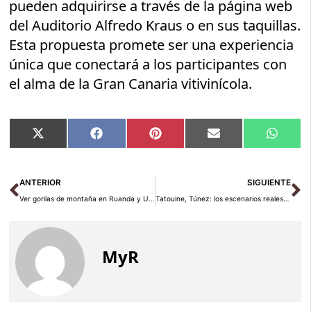
pueden adquirirse a través de la página web
del Auditorio Alfredo Kraus o en sus taquillas.
Esta propuesta promete ser una experiencia
única que conectará a los participantes con
el alma de la Gran Canaria vitivinícola.
Compartir
Compartir
Compartir
Compartir
Compar
X
Facebook
Pinterest
Email
Whats
en
en
en
en
en
(Twitter)
Ant
Si
ANTERIOR
SIGUIENTE
Ver gorilas de montaña en Ruanda y Uganda: guía 2026
Tatouine, Túnez: los escenarios reales de Star Wars
MyR