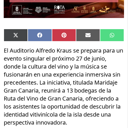
Compartir
Compartir
Compartir
Compartir
Compar
X
Facebook
Pinterest
Email
Whats
en
en
en
en
en
(Twitter)
El Auditorio Alfredo Kraus se prepara para un
evento singular el próximo 27 de junio,
donde la cultura del vino y la música se
fusionarán en una experiencia inmersiva sin
precedentes. La iniciativa, titulada Maridaje
Gran Canaria, reunirá a 13 bodegas de la
Ruta del Vino de Gran Canaria, ofreciendo a
los asistentes la oportunidad de descubrir la
identidad vitivinícola de la isla desde una
perspectiva innovadora.