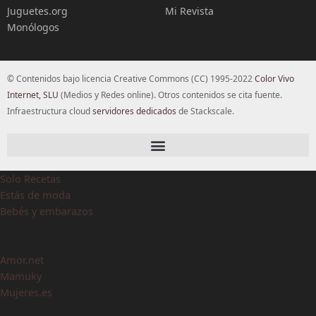
Juguetes.org
Mi Revista
Monólogos
© Contenidos bajo licencia Creative Commons (CC) 1995-2022
Color Vivo
Internet, SLU
(Medios y Redes online). Otros contenidos se cita fuente.
Infraestructura cloud
servidores dedicados
de Stackscale.
Solo Recetas
Estás de moda
Bebés y embarazos
Amor.net
Mamuky
Mujeres.es