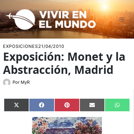
Ir
al
contenido
EXPOSICIONES
21/04/2010
Exposición: Monet y la
Abstracción, Madrid
Por
MyR
Compartir
Compartir
Compartir
Compartir
Compar
X
Facebook
Pinterest
Email
Whats
en
en
en
en
en
(Twitter)