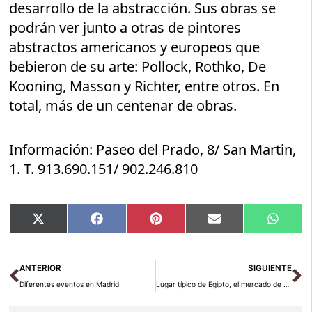
desarrollo de la abstracción. Sus obras se
podrán ver junto a otras de pintores
abstractos americanos y europeos que
bebieron de su arte: Pollock, Rothko, De
Kooning, Masson y Richter, entre otros. En
total, más de un centenar de obras.
Información: Paseo del Prado, 8/ San Martin,
1. T. 913.690.151/ 902.246.810
Compartir
Compartir
Compartir
Compartir
Compar
X
Facebook
Pinterest
Email
Whats
en
en
en
en
en
(Twitter)
Ant
Si
ANTERIOR
SIGUIENTE
Diferentes eventos en Madrid
Lugar típico de Egipto, el mercado de Asuán