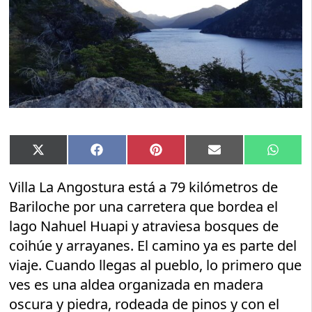
Compartir
Compartir
Compartir
Compartir
Compar
X
Facebook
Pinterest
Email
Whats
en
en
en
en
en
(Twitter)
Villa La Angostura está a 79 kilómetros de
Bariloche por una carretera que bordea el
lago Nahuel Huapi y atraviesa bosques de
coihúe y arrayanes. El camino ya es parte del
viaje. Cuando llegas al pueblo, lo primero que
ves es una aldea organizada en madera
oscura y piedra, rodeada de pinos y con el