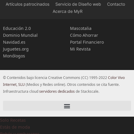
Artículos patrocinados
Servicio de Diseño web
Contacto
Acerca de MyR
Educación 2.0
Mascotalia
Dominio Mundial
Cómo Ahorrar
Navidad.es
Portal Financiero
Juguetes.org
Mi Revista
Monólogos
© Contenidos bajo licencia Creative Commons (CC) 1995-2022
Color Vivo
Internet, SLU
(Medios y Redes online). Otros contenidos se cita fuente.
Infraestructura cloud
servidores dedicados
de Stackscale.
Solo Recetas
Estás de moda
Bebés y embarazos