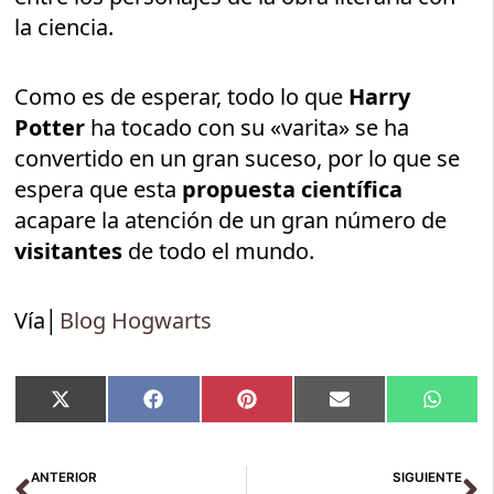
la ciencia.
Como es de esperar, todo lo que
Harry
Potter
ha tocado con su «varita» se ha
convertido en un gran suceso, por lo que se
espera que esta
propuesta científica
acapare la atención de un gran número de
visitantes
de todo el mundo.
Vía│
Blog Hogwarts
Compartir
Compartir
Compartir
Compartir
Compar
X
Facebook
Pinterest
Email
Whats
en
en
en
en
en
(Twitter)
Ant
Si
ANTERIOR
SIGUIENTE