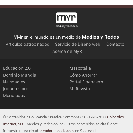
Medios y Redes
Vivir en el mundo es un medio de
Artículos patrocinados
Servicio de Diseño web
Contacto
Acerca de MyR
Educación 2.0
Mascotalia
Dominio Mundial
Cómo Ahorrar
Navidad.es
Portal Financiero
Juguetes.org
Mi Revista
Monólogos
© Contenidos bajo licencia Creative Commons (CC) 1995-2022
Color Vivo
Internet, SLU
(Medios y Redes online). Otros contenidos se cita fuente.
Infraestructura cloud
servidores dedicados
de Stackscale.