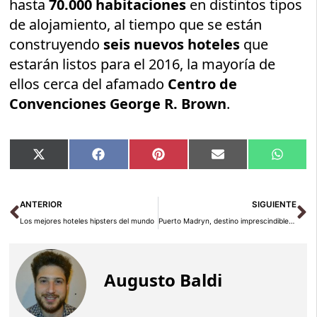
hasta
70.000 habitaciones
en distintos tipos
de alojamiento, al tiempo que se están
construyendo
seis nuevos hoteles
que
estarán listos para el 2016, la mayoría de
ellos cerca del afamado
Centro de
Convenciones George R. Brown
.
Compartir
Compartir
Compartir
Compartir
Compar
X
Facebook
Pinterest
Email
Whats
en
en
en
en
en
(Twitter)
Ant
Si
ANTERIOR
SIGUIENTE
Los mejores hoteles hipsters del mundo
Puerto Madryn, destino imprescindible para bucear
Augusto Baldi