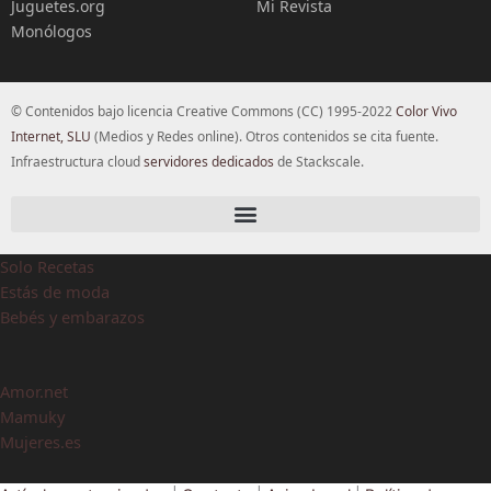
Juguetes.org
Mi Revista
Monólogos
© Contenidos bajo licencia Creative Commons (CC) 1995-2022
Color Vivo
Internet, SLU
(Medios y Redes online). Otros contenidos se cita fuente.
Infraestructura cloud
servidores dedicados
de Stackscale.
Solo Recetas
Estás de moda
Bebés y embarazos
Amor.net
Mamuky
Mujeres.es