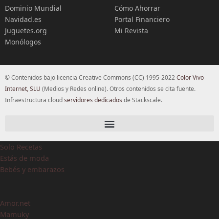
Dominio Mundial
Cómo Ahorrar
Navidad.es
Portal Financiero
Juguetes.org
Mi Revista
Monólogos
© Contenidos bajo licencia Creative Commons (CC) 1995-2022
Color Vivo
Internet, SLU
(Medios y Redes online). Otros contenidos se cita fuente.
Infraestructura cloud
servidores dedicados
de Stackscale.
Solo Recetas
Estás de moda
Bebés y embarazos
Amor.net
Mamuky