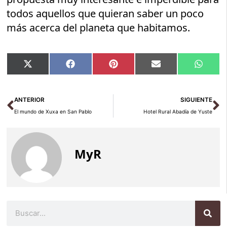
todos aquellos que quieran saber un poco
más acerca del planeta que habitamos.
Compartir
Compartir
Compartir
Compartir
Compar
X
Facebook
Pinterest
Email
Whats
en
en
en
en
en
(Twitter)
Ant
Si
ANTERIOR
SIGUIENTE
El mundo de Xuxa en San Pablo
Hotel Rural Abadía de Yuste
MyR
Buscar