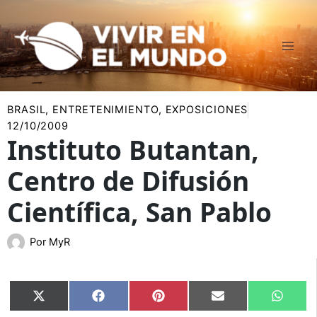
Ir
al
contenido
BRASIL
,
ENTRETENIMIENTO
,
EXPOSICIONES
12/10/2009
Instituto Butantan,
Centro de Difusión
Científica, San Pablo
Por
MyR
Compartir
Compartir
Compartir
Compartir
Compar
X
Facebook
Pinterest
Email
Whats
en
en
en
en
en
(Twitter)