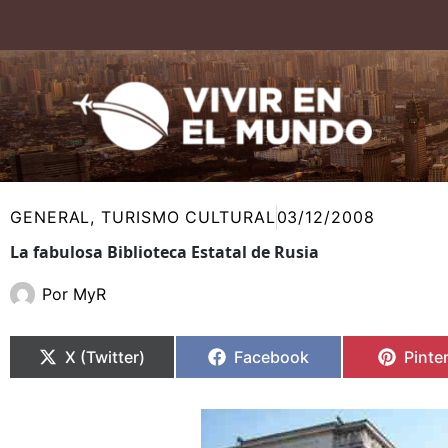
Ir
al
contenido
GENERAL
,
TURISMO CULTURAL
03/12/2008
La fabulosa Biblioteca Estatal de Rusia
Por
MyR
Compartir
Compartir
Compartir
Compartir
Compa
Compa
en
en
en
en
en
en
X (Twitter)
Facebook
Pinte