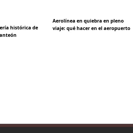
Aerolínea en quiebra en pleno
dería histórica de
viaje: qué hacer en el aeropuerto
Panteón