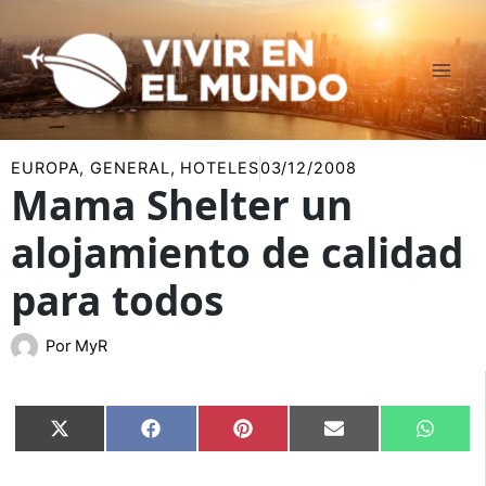
Ir
al
contenido
EUROPA
,
GENERAL
,
HOTELES
03/12/2008
Mama Shelter un
alojamiento de calidad
para todos
Por
MyR
Compartir
Compartir
Compartir
Compartir
Compar
X
Facebook
Pinterest
Email
Whats
en
en
en
en
en
(Twitter)