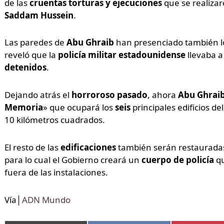
de las
cruentas torturas y ejecuciones
que se realizar
Saddam Hussein
.
Las paredes de
Abu Ghraib
han presenciado también lo
reveló que la
policía militar estadounidense
llevaba a
detenidos
.
Dejando atrás el
horroroso pasado
, ahora
Abu Ghrai
Memoria
» que ocupará los
seis
principales edificios d
10 kilómetros cuadrados.
El resto de las
edificaciones
también serán restauradas
para lo cual el Gobierno creará un
cuerpo de policía
qu
fuera de las instalaciones.
Vía│
ADN Mundo