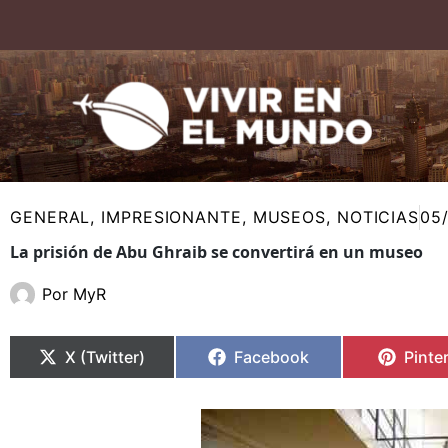
Ir
al
contenido
GENERAL
,
IMPRESIONANTE
,
MUSEOS
,
NOTICIAS
05
La prisión de Abu Ghraib se convertirá en un museo
Por
MyR
Compartir
Compartir
Compartir
Compartir
Compa
Compa
en
en
en
en
en
en
X (Twitter)
Facebook
Pinte