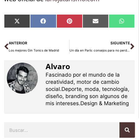
Compartir
Compartir
Compartir
Compartir
Compar
X
Facebook
Pinterest
Email
Whats
en
en
en
en
en
(Twitter)
Ant
Si
ANTERIOR
SIGUIENTE
Los mejores Gin Tonics de Madrid
Un día en París: consejos para no perderse nada
Alvaro
Fascinado por el mundo de la
creatividad, motor de cambio
social.Deporte, moda, tecnología,
diseño, branding son algunos de
mis intereses.Design & Marketing
Buscar