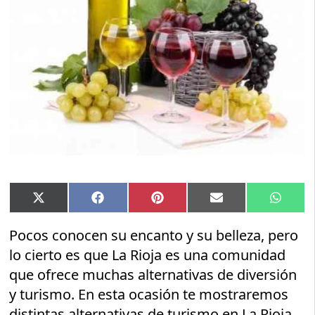
Compartir
Compartir
Compartir
Compartir
Compar
X
Facebook
Pinterest
Email
Whats
en
en
en
en
en
(Twitter)
Pocos conocen su encanto y su belleza, pero
lo cierto es que La Rioja es una comunidad
que ofrece muchas alternativas de diversión
y turismo. En esta ocasión te mostraremos
distintas alternativas de turismo en La Rioja,