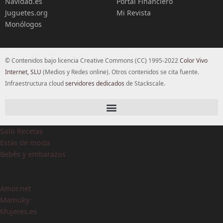
Navidad.es
Portal Financiero
Juguetes.org
Mi Revista
Monólogos
© Contenidos bajo licencia Creative Commons (CC) 1995-2022
Color Vivo
Internet, SLU
(Medios y Redes online). Otros contenidos se cita fuente.
Infraestructura cloud
servidores dedicados
de Stackscale.
Solo Recetas
Estás de moda
Bebés y embarazos
Amor.net
Mamuky
Mujeres.es