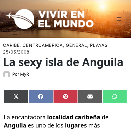
Ir
al
contenido
CARIBE
,
CENTROAMÉRICA
,
GENERAL
,
PLAYAS
25/05/2008
La sexy isla de Anguila
Por
MyR
Compartir
Compartir
Compartir
Compartir
Compar
X
Facebook
Pinterest
Email
Whats
en
en
en
en
en
(Twitter)
La encantadora
localidad caribeña
de
Anguila
es uno de los
lugares
más