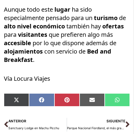
Aunque todo este
lugar
ha sido
especialmente pensado para un
turismo
de
alto nivel económico
también hay
ofertas
para
visitantes
que prefieren algo más
accesible
por lo que dispone además de
alojamientos
con servicio de
Bed and
Breakfast
.
Vía Locura Viajes
Compartir
Compartir
Compartir
Compartir
Compar
X
Facebook
Pinterest
Email
Whats
en
en
en
en
en
(Twitter)
Ant
Si
ANTERIOR
SIGUIENTE
Sanctuary Lodge en Machu Picchu
Parque Nacional Fiordland, el más grande de Nueva Zelanda