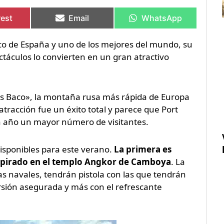
rtir
rtir
Compartir
Compartir
Compartir
Compartir
en
en
en
en
rest
Email
WhatsApp
co de España y uno de los mejores del mundo, su
táculos lo convierten en un gran atractivo
us Baco», la montaña rusa más rápida de Europa
tracción fue un éxito total y parece que Port
a año un mayor número de visitantes.
isponibles para este verano.
La primera es
inspirado en el templo Angkor de Camboya
. La
as navales, tendrán pistola con las que tendrán
rsión asegurada y más con el refrescante