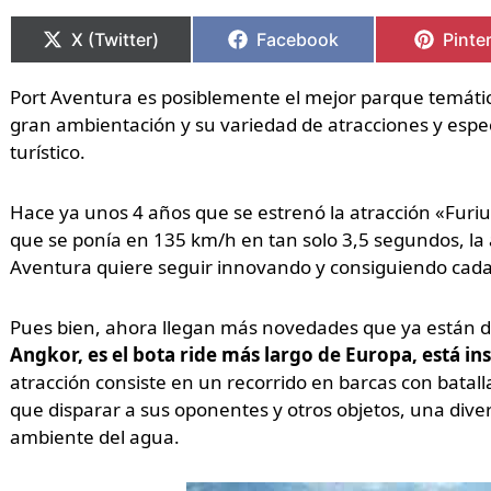
Compartir
Compartir
Compartir
Compartir
Compa
Compa
en
en
en
en
en
en
X (Twitter)
Facebook
Pinte
Port Aventura es posiblemente el mejor parque temáti
gran ambientación y su variedad de atracciones y espec
turístico.
Hace ya unos 4 años que se estrenó la atracción «Furi
que se ponía en 135 km/h en tan solo 3,5 segundos, la a
Aventura quiere seguir innovando y consiguiendo cad
Pues bien, ahora llegan más novedades que ya están d
Angkor, es el bota ride más largo de Europa, está 
atracción consiste en un recorrido en barcas con batall
que disparar a sus oponentes y otros objetos, una dive
ambiente del agua.