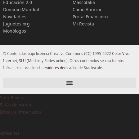
Educación 2.0
Mascotalia
Dominio Mundial
Cómo Ahorrar
Navidad.es
Portal Financiero
Juguetes.org
Mi Revista
Monólogos
© Contenidos bajo licencia Creative Commons (CC) 1995-2022
Color Vivo
Internet, SLU
(Medios y Redes online). Otros contenidos se cita fuente.
Infraestructura cloud
servidores dedicados
de Stackscale.
Solo Recetas
Estás de moda
Bebés y embarazos
Amor.net