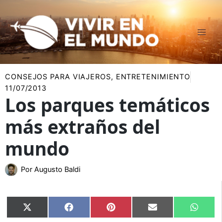
Ir
al
contenido
CONSEJOS PARA VIAJEROS
,
ENTRETENIMIENTO
11/07/2013
Los parques temáticos
más extraños del
mundo
Por
Augusto Baldi
Compartir
Compartir
Compartir
Compartir
Compar
X
Facebook
Pinterest
Email
Whats
en
en
en
en
en
(Twitter)