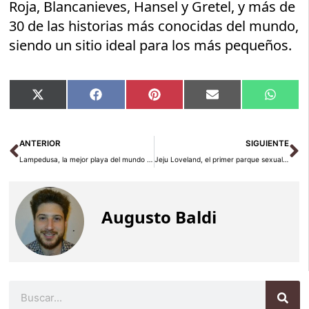
Roja, Blancanieves, Hansel y Gretel, y más de
30 de las historias más conocidas del mundo,
siendo un sitio ideal para los más pequeños.
Compartir
Compartir
Compartir
Compartir
Compar
X
Facebook
Pinterest
Email
Whats
en
en
en
en
en
(Twitter)
Ant
Si
ANTERIOR
SIGUIENTE
Lampedusa, la mejor playa del mundo y la entrada a Europa
Jeju Loveland, el primer parque sexual turístico
Augusto Baldi
Buscar