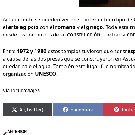
Actualmente se pueden ver en su interior todo tipo de
el
arte
egipcio
con el
romano
y el
griego
. Toda esta t
desde los comienzos de su
construcción
que había
com
Entre
1972 y 1980
estos templos tuvieron que ser
tras
a causa de las dos presas que se construyeron en Assuá
quedar bajo el agua. También este lugar fue nombrad
organización
UNESCO
.
Vía locuraviajes
X (Twitter)
Facebook
Pinte
Ant
ANTERIOR