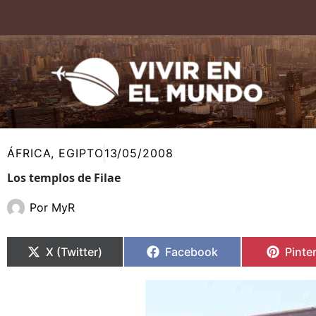
Ir
al
contenido
ÁFRICA
,
EGIPTO
13/05/2008
Los templos de Filae
Por
MyR
Compartir
Compartir
Compartir
Compartir
Compa
Compa
en
en
en
en
en
en
X (Twitter)
Facebook
Pinte