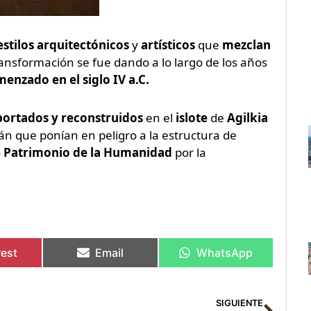
estilos arquitectónicos
y
artísticos
que
mezclan
ransformación se fue dando a lo largo de los años
enzado en el siglo IV a.C.
portados y
reconstruidos
en el
islote
de
Agilkia
n que ponían en peligro a la estructura de
o
Patrimonio de la Humanidad
por la
rest
Email
WhatsApp
Sigu
SIGUIENTE