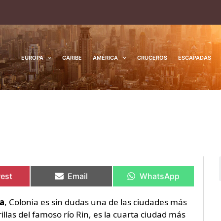
EUROPA
CARIBE
AMÉRICA
CRUCEROS
ESCAPADAS
rtir
rtir
Compartir
Compartir
Compartir
Compartir
en
en
en
en
rest
Email
WhatsApp
a
, Colonia es sin dudas una de las ciudades más
illas del famoso río Rin, es la cuarta ciudad más