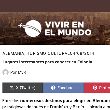
Ir
al
contenido
ALEMANIA
,
TURISMO CULTURAL
04/08/2014
Lugares interesantes para conocer en Colonia
Por
MyR
Compartir
Compartir
Compartir
Compartir
Compa
Compa
en
en
en
en
en
en
X (Twitter)
Facebook
Pinte
Entre los
numerosos destinos para elegir en Alemani
prestigiosas después de Frankfurt y Berlín. Ubicada a or