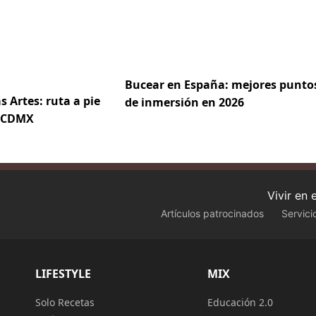
Bucear en España: mejores punto
s Artes: ruta a pie
de inmersión en 2026
e CDMX
Vivir en
Artículos patrocinados
Servici
LIFESTYLE
MIX
Solo Recetas
Educación 2.0