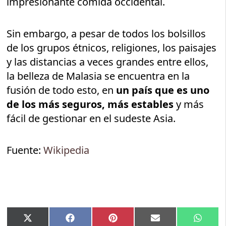
impresionante comida occidental.
Sin embargo, a pesar de todos los bolsillos
de los grupos étnicos, religiones, los paisajes
y las distancias a veces grandes entre ellos,
la belleza de Malasia se encuentra en la
fusión de todo esto, en
un país que es uno
de los más seguros, más estables
y más
fácil de gestionar en el sudeste Asia.
Fuente:
Wikipedia
Compartir
Compartir
Compartir
Compartir
Compar
X
Facebook
Pinterest
Email
Whats