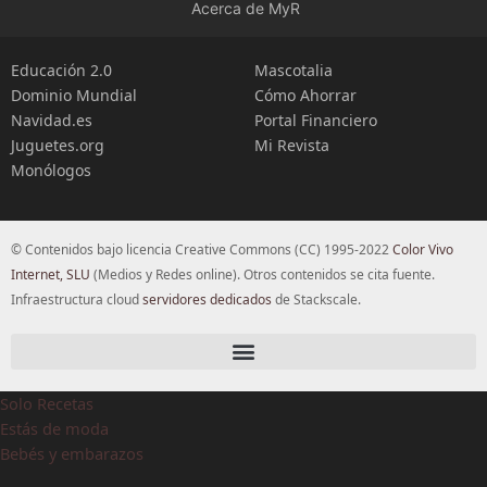
Acerca de MyR
Educación 2.0
Mascotalia
Dominio Mundial
Cómo Ahorrar
Navidad.es
Portal Financiero
Juguetes.org
Mi Revista
Monólogos
© Contenidos bajo licencia Creative Commons (CC) 1995-2022
Color Vivo
Internet, SLU
(Medios y Redes online). Otros contenidos se cita fuente.
Infraestructura cloud
servidores dedicados
de Stackscale.
Solo Recetas
Estás de moda
Bebés y embarazos