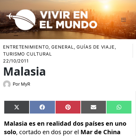
Ir
al
contenido
ENTRETENIMIENTO
,
GENERAL
,
GUÍAS DE VIAJE
,
TURISMO CULTURAL
22/10/2011
Malasia
Por
MyR
Compartir
Compartir
Compartir
Compartir
Compar
X
Facebook
Pinterest
Email
Whats
en
en
en
en
en
(Twitter)
Malasia es en realidad dos países en uno
solo
, cortado en dos por el
Mar de China