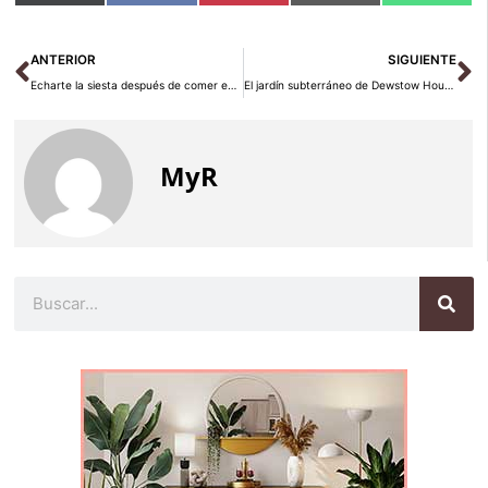
en
en
en
en
en
(Twitter)
Ant
Si
ANTERIOR
SIGUIENTE
Echarte la siesta después de comer en un restaurante… en París
El jardín subterráneo de Dewstow House en Gales
MyR
Buscar