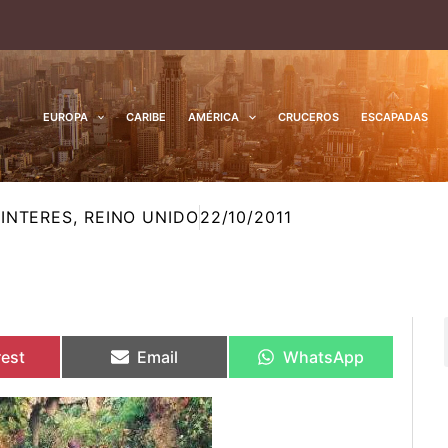
EUROPA
CARIBE
AMÉRICA
CRUCEROS
ESCAPADAS
INTERES
,
REINO UNIDO
22/10/2011
rtir
rtir
Compartir
Compartir
Compartir
Compartir
en
en
en
en
rest
Email
WhatsApp