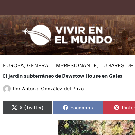
Ir
al
contenido
EUROPA
,
GENERAL
,
IMPRESIONANTE
,
LUGARES DE 
El jardín subterráneo de Dewstow House en Gales
Por
Antonia González del Pozo
Compartir
Compartir
Compartir
Compartir
Compa
Compa
en
en
en
en
en
en
X (Twitter)
Facebook
Pinte