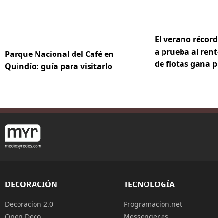
El verano récord
a prueba al rent-
Parque Nacional del Café en
de flotas gana 
Quindío: guía para visitarlo
DECORACIÓN
TECNOLOGÍA
Decoracion 2.0
Programacion.net
Open Deco
Messenger.es