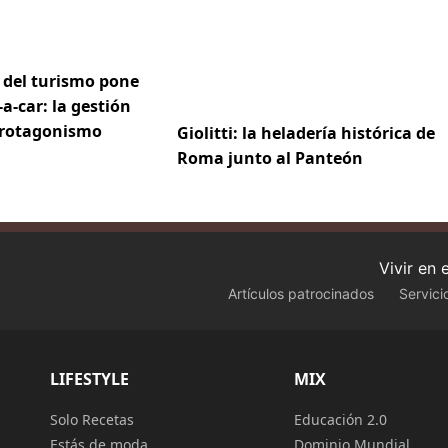
 del turismo pone
a-car: la gestión
protagonismo
Giolitti: la heladería histórica de
Roma junto al Panteón
Vivir en
Artículos patrocinados
Servici
LIFESTYLE
MIX
Solo Recetas
Educación 2.0
Estás de moda
Dominio Mundial