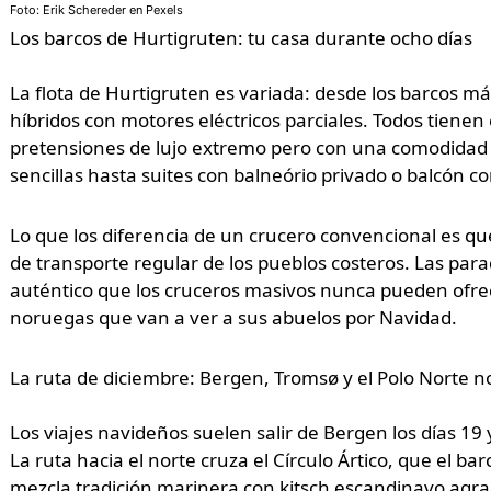
Foto: Erik Schereder en Pexels
Los barcos de Hurtigruten: tu casa durante ocho días
La flota de Hurtigruten es variada: desde los barcos m
híbridos con motores eléctricos parciales. Todos tienen
pretensiones de lujo extremo pero con una comodidad s
sencillas hasta suites con balneório privado o balcón con
Lo que los diferencia de un crucero convencional es que 
de transporte regular de los pueblos costeros. Las pa
auténtico que los cruceros masivos nunca pueden ofrece
noruegas que van a ver a sus abuelos por Navidad.
La ruta de diciembre: Bergen, Tromsø y el Polo Norte 
Los viajes navideños suelen salir de Bergen los días 19
La ruta hacia el norte cruza el Círculo Ártico, que el b
mezcla tradición marinera con kitsch escandinavo agradab