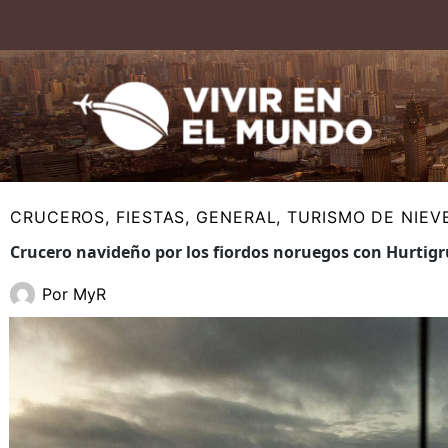
Ir
al
contenido
CRUCEROS
,
FIESTAS
,
GENERAL
,
TURISMO DE NIEV
Crucero navideño por los fiordos noruegos con Hurtig
Por
MyR