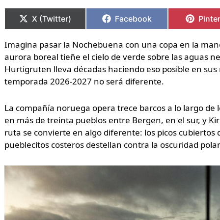
Compartir
Compartir
Compartir
Compartir
Compa
Compa
en
en
en
en
en
en
X (Twitter)
Facebook
Pinte
Imagina pasar la Nochebuena con una copa en la mano
aurora boreal tieñe el cielo de verde sobre las aguas n
Hurtigruten lleva décadas haciendo eso posible en sus 
temporada 2026-2027 no será diferente.
La compañía noruega opera trece barcos a lo largo de l
en más de treinta pueblos entre Bergen, en el sur, y Kir
ruta se convierte en algo diferente: los picos cubiertos d
pueblecitos costeros destellan contra la oscuridad polar 