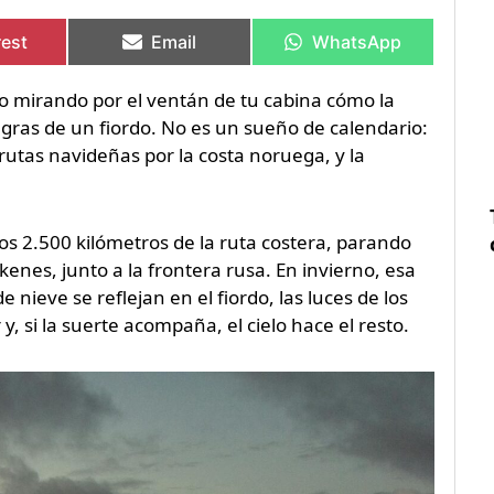
rtir
rtir
Compartir
Compartir
Compartir
Compartir
en
en
en
en
rest
Email
WhatsApp
 mirando por el ventán de tu cabina cómo la
egras de un fiordo. No es un sueño de calendario:
rutas navideñas por la costa noruega, y la
os 2.500 kilómetros de la ruta costera, parando
kenes, junto a la frontera rusa. En invierno, esa
e nieve se reflejan en el fiordo, las luces de los
y, si la suerte acompaña, el cielo hace el resto.