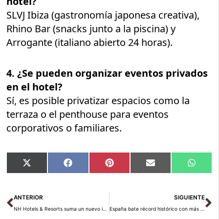
hotel?
SLVJ Ibiza (gastronomía japonesa creativa),
Rhino Bar (snacks junto a la piscina) y
Arrogante (italiano abierto 24 horas).
4. ¿Se pueden organizar eventos privados
en el hotel?
Sí, es posible privatizar espacios como la
terraza o el penthouse para eventos
corporativos o familiares.
Compartir
Compartir
Compartir
Compartir
Compar
X
Facebook
Pinterest
Email
Whats
en
en
en
en
en
(Twitter)
Ant
Si
ANTERIOR
SIGUIENTE
NH Hotels & Resorts suma un nuevo icono en Copenhague: el Grand Joanne abre sus puertas en el corazón de Vesterbro
España bate récord histórico con más de 100 millones de turistas