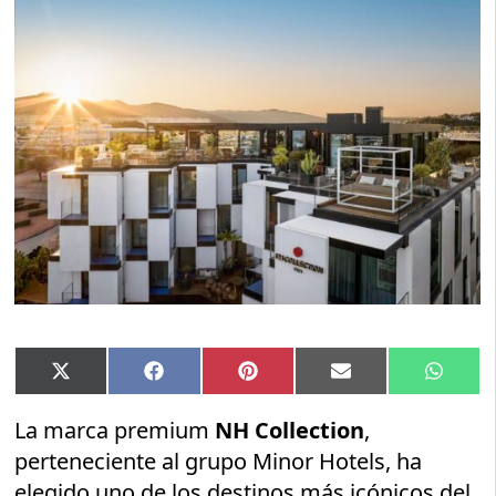
Compartir
Compartir
Compartir
Compartir
Compar
X
Facebook
Pinterest
Email
Whats
en
en
en
en
en
(Twitter)
La marca premium
NH Collection
,
perteneciente al grupo Minor Hotels, ha
elegido uno de los destinos más icónicos del