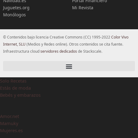
Navidad.es
Portal Financiero
Juguetes.org
Mi Revista
Monólogos
© Contenidos bajo licencia Creative Commons (CC) 1995-2022
Color Vivo
Internet, SLU
(Medios y Redes online). Otros contenidos se cita fuente.
Infraestructura cloud
servidores dedicados
de Stackscale.
Solo Recetas
Estás de moda
Bebés y embarazos
Amor.net
Mamuky
Mujeres.es