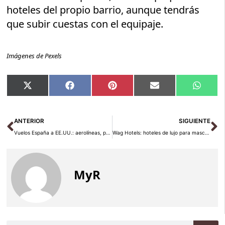
hoteles del propio barrio, aunque tendrás
que subir cuestas con el equipaje.
Imágenes de Pexels
Compartir
Compartir
Compartir
Compartir
Compar
X
Facebook
Pinterest
Email
Whats
en
en
en
en
en
(Twitter)
Ant
Si
ANTERIOR
SIGUIENTE
Vuelos España a EE.UU.: aerolíneas, precios y consejos 2026
Wag Hotels: hoteles de lujo para mascotas en California
MyR