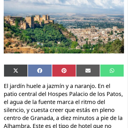
Compartir
Compartir
Compartir
Compartir
Compar
X
Facebook
Pinterest
Email
Whats
en
en
en
en
en
(Twitter)
El jardín huele a jazmín y a naranjo. En el
patio central del Hospes Palacio de los Patos,
el agua de la fuente marca el ritmo del
silencio, y cuesta creer que estás en pleno
centro de Granada, a diez minutos a pie de la
Alhambra. Este es el tipo de hotel que no