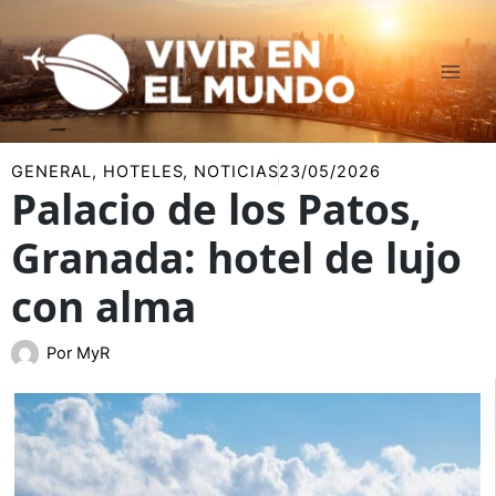
Ir
al
contenido
GENERAL
,
HOTELES
,
NOTICIAS
23/05/2026
Palacio de los Patos,
Granada: hotel de lujo
con alma
Por
MyR