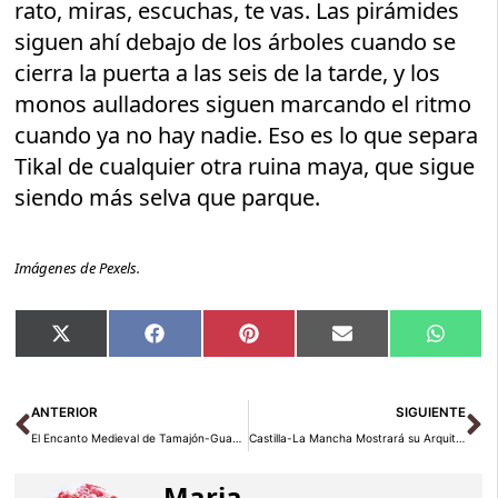
rato, miras, escuchas, te vas. Las pirámides
siguen ahí debajo de los árboles cuando se
cierra la puerta a las seis de la tarde, y los
monos aulladores siguen marcando el ritmo
cuando ya no hay nadie. Eso es lo que separa
Tikal de cualquier otra ruina maya, que sigue
siendo más selva que parque.
Imágenes de Pexels.
Compartir
Compartir
Compartir
Compartir
Compar
X
Facebook
Pinterest
Email
Whats
en
en
en
en
en
(Twitter)
Ant
Si
ANTERIOR
SIGUIENTE
El Encanto Medieval de Tamajón-Guadalajara
Castilla-La Mancha Mostrará su Arquitectura Contemporánea en el Congreso Mundial UIA 2026
Maria