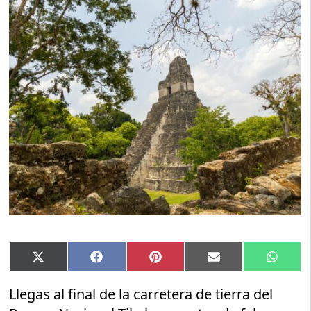
Compartir
Compartir
Compartir
Compartir
Compar
X
Facebook
Pinterest
Email
Whats
en
en
en
en
en
(Twitter)
Llegas al final de la carretera de tierra del