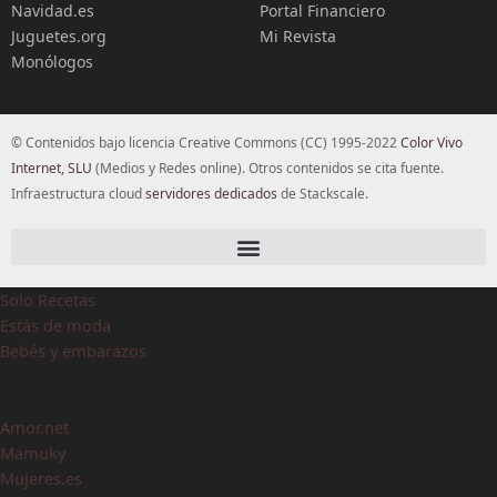
Navidad.es
Portal Financiero
Juguetes.org
Mi Revista
Monólogos
© Contenidos bajo licencia Creative Commons (CC) 1995-2022
Color Vivo
Internet, SLU
(Medios y Redes online). Otros contenidos se cita fuente.
Infraestructura cloud
servidores dedicados
de Stackscale.
Solo Recetas
Estás de moda
Bebés y embarazos
Amor.net
Mamuky
Mujeres.es