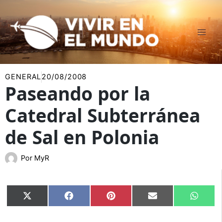
Ir
al
contenido
GENERAL
20/08/2008
Paseando por la
Catedral Subterránea
de Sal en Polonia
Por
MyR
Compartir
Compartir
Compartir
Compartir
Compar
X
Facebook
Pinterest
Email
Whats
en
en
en
en
en
(Twitter)