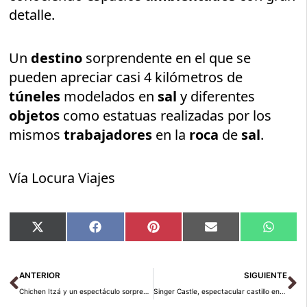
detalle.
Un
destino
sorprendente en el que se
pueden apreciar casi 4 kilómetros de
túneles
modelados en
sal
y diferentes
objetos
como estatuas realizadas por los
mismos
trabajadores
en la
roca
de
sal
.
Vía Locura Viajes
Compartir
Compartir
Compartir
Compartir
Compar
X
Facebook
Pinterest
Email
Whats
en
en
en
en
en
(Twitter)
Ant
Si
ANTERIOR
SIGUIENTE
Chichen Itzá y un espectáculo sorprendente
Singer Castle, espectacular castillo en Dark Island