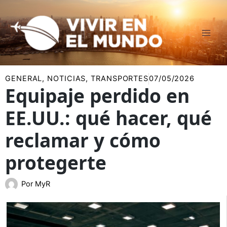
Ir
al
contenido
GENERAL
,
NOTICIAS
,
TRANSPORTES
07/05/2026
Equipaje perdido en
EE.UU.: qué hacer, qué
reclamar y cómo
protegerte
Por
MyR