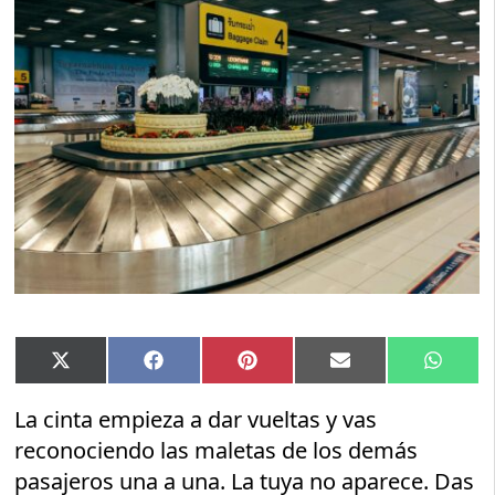
Compartir
Compartir
Compartir
Compartir
Compar
X
Facebook
Pinterest
Email
Whats
en
en
en
en
en
(Twitter)
La cinta empieza a dar vueltas y vas
reconociendo las maletas de los demás
pasajeros una a una. La tuya no aparece. Das