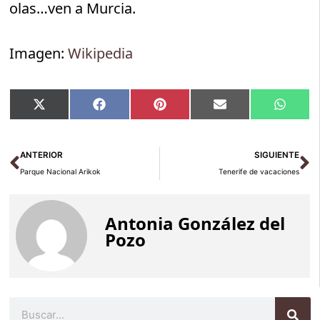
olas…ven a Murcia.
Imagen:
Wikipedia
Compartir
Compartir
Compartir
Compartir
Compar
X
Facebook
Pinterest
Email
Whats
en
en
en
en
en
(Twitter)
Ant
Si
ANTERIOR
SIGUIENTE
Parque Nacional Arikok
Tenerife de vacaciones
Antonia González del
Pozo
Buscar