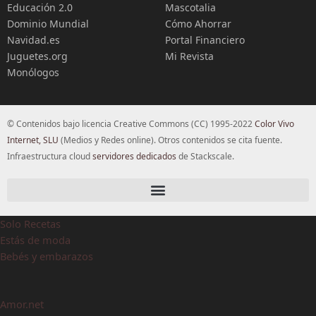
Educación 2.0
Mascotalia
Dominio Mundial
Cómo Ahorrar
Navidad.es
Portal Financiero
Juguetes.org
Mi Revista
Monólogos
© Contenidos bajo licencia Creative Commons (CC) 1995-2022
Color Vivo
Internet, SLU
(Medios y Redes online). Otros contenidos se cita fuente.
Infraestructura cloud
servidores dedicados
de Stackscale.
Solo Recetas
Estás de moda
Bebés y embarazos
Amor.net