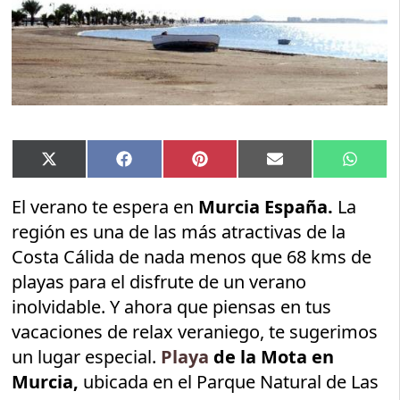
Compartir
Compartir
Compartir
Compartir
Compar
X
Facebook
Pinterest
Email
Whats
en
en
en
en
en
(Twitter)
El verano te espera en
Murcia España.
La
región es una de las más atractivas de la
Costa Cálida de nada menos que 68 kms de
playas para el disfrute de un verano
inolvidable. Y ahora que piensas en tus
vacaciones de relax veraniego, te sugerimos
un lugar especial.
Playa
de la Mota en
Murcia,
ubicada en el Parque Natural de Las