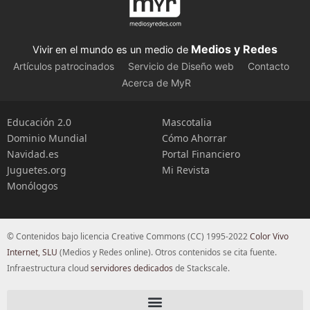
Medios y Redes
Vivir en el mundo es un medio de
Artículos patrocinados
Servicio de Diseño web
Contacto
Acerca de MyR
Educación 2.0
Mascotalia
Dominio Mundial
Cómo Ahorrar
Navidad.es
Portal Financiero
Juguetes.org
Mi Revista
Monólogos
© Contenidos bajo licencia Creative Commons (CC) 1995-2022
Color Vivo
Internet, SLU
(Medios y Redes online). Otros contenidos se cita fuente.
Infraestructura cloud
servidores dedicados
de Stackscale.