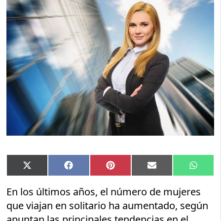
Compartir
Compartir
Compartir
Compartir
Compar
X
Facebook
Pinterest
Email
Whats
en
en
en
en
en
(Twitter)
En los últimos años, el número de mujeres
que viajan en solitario ha aumentado, según
apuntan las principales tendencias en el