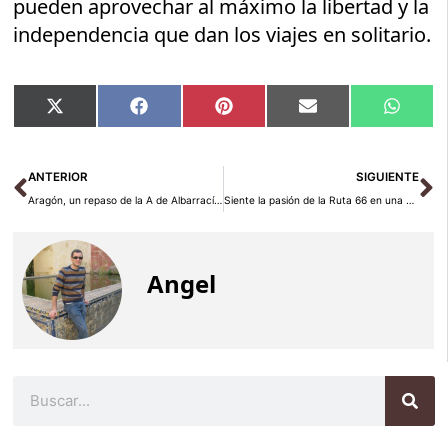
pueden aprovechar al máximo la libertad y la
independencia que dan los viajes en solitario.
Compartir
Compartir
Compartir
Compartir
Compar
X
Facebook
Pinterest
Email
Whats
en
en
en
en
en
(Twitter)
Ant
Si
ANTERIOR
SIGUIENTE
Aragón, un repaso de la A de Albarracín a la Z de Zaragoza
Siente la pasión de la Ruta 66 en una Harley o en un Mustang
Angel
Buscar