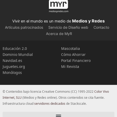
Medios y Redes
Vivir en el mundo es un medio de
Artículos patrocinados
Servicio de Diseño web
Contacto
Acerca de MyR
Educación 2.0
Mascotalia
Dominio Mundial
Cómo Ahorrar
Navidad.es
Portal Financiero
Juguetes.org
Mi Revista
Monólogos
© Contenidos bajo licencia Creative Commons (CC) 1995-2022
Color Vivo
Internet, SLU
(Medios y Redes online). Otros contenidos se cita fuente.
Infraestructura cloud
servidores dedicados
de Stackscale.