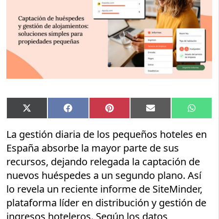
Compartir
Compartir
Compartir
Compartir
Compar
X
Facebook
Pinterest
Email
Whats
en
en
en
en
en
(Twitter)
La gestión diaria de los pequeños hoteles en
España absorbe la mayor parte de sus
recursos, dejando relegada la captación de
nuevos huéspedes a un segundo plano. Así
lo revela un reciente informe de SiteMinder,
plataforma líder en distribución y gestión de
ingresos hoteleros. Según los datos