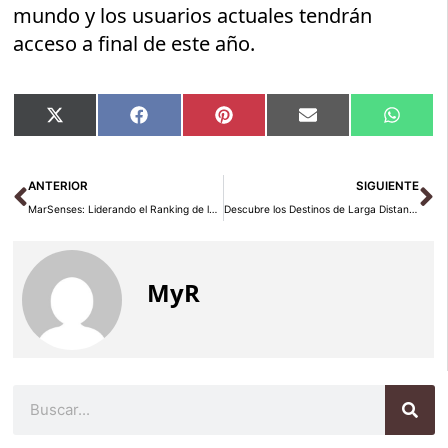
mundo y los usuarios actuales tendrán
acceso a final de este año.
Compartir
Compartir
Compartir
Compartir
Compar
X
Facebook
Pinterest
Email
Whats
en
en
en
en
en
(Twitter)
Ant
Si
ANTERIOR
SIGUIENTE
MarSenses: Liderando el Ranking de las Mejores Empresas para Trabajar en Europa 2025
Descubre los Destinos de Larga Distancia Más Buscados y Económicos para Este Otoño con KAYAK
MyR
Buscar