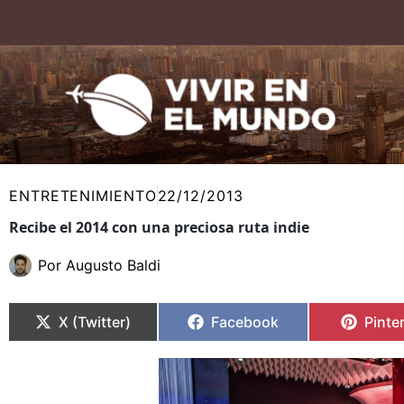
Ir
al
contenido
ENTRETENIMIENTO
22/12/2013
Recibe el 2014 con una preciosa ruta indie
Por
Augusto Baldi
Compartir
Compartir
Compartir
Compartir
Compa
Compa
en
en
en
en
en
en
X (Twitter)
Facebook
Pinte