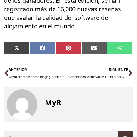
de los ganadores. En esta edición, se han
registrado más de 16,000 nuevas reseñas
que avalan la calidad del software de
alojamiento en el mundo.
Compartir
Compartir
Compartir
Compartir
Compar
X
Facebook
Pinterest
Email
Whats
en
en
en
en
en
(Twitter)
Ant
Si
ANTERIOR
SIGUIENTE
Vayacruceros: cómo elegir y contratar un crucero en 2026–2027 sin perderse entre miles de opciones
Conexiones Medievales: El Éxito del Circuito Red en 2025
MyR
Buscar