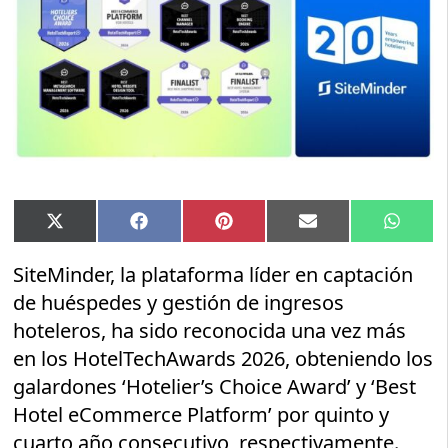
Compartir
Compartir
Compartir
Compartir
Compar
X
Facebook
Pinterest
Email
Whats
en
en
en
en
en
(Twitter)
SiteMinder, la plataforma líder en captación
de huéspedes y gestión de ingresos
hoteleros, ha sido reconocida una vez más
en los HotelTechAwards 2026, obteniendo los
galardones ‘Hotelier’s Choice Award’ y ‘Best
Hotel eCommerce Platform’ por quinto y
cuarto año consecutivo, respectivamente.