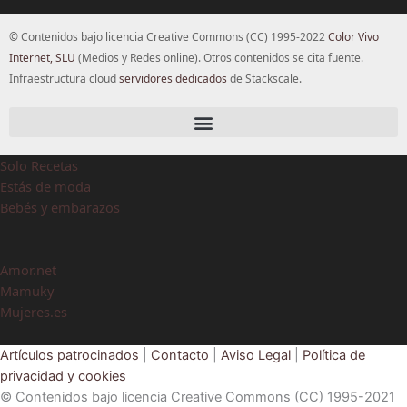
© Contenidos bajo licencia Creative Commons (CC) 1995-2022
Color Vivo
Internet, SLU
(Medios y Redes online). Otros contenidos se cita fuente.
Infraestructura cloud
servidores dedicados
de Stackscale.
Solo Recetas
Estás de moda
Bebés y embarazos
Amor.net
Mamuky
Mujeres.es
Artículos patrocinados
|
Contacto
|
Aviso Legal
|
Política de
privacidad y cookies
© Contenidos bajo licencia Creative Commons (CC) 1995-2021