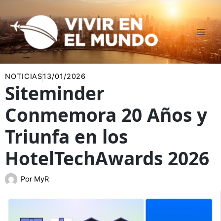
Ir
al
contenido
NOTICIAS
13/01/2026
Siteminder
Conmemora 20 Años y
Triunfa en los
HotelTechAwards 2026
Por
MyR