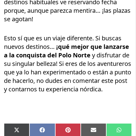
destinos habituales ve reservando fecha
porque, aunque parezca mentira… ¡las plazas
se agotan!
Esto sí que es un viaje diferente. Si buscas
nuevos destinos…
¡qué mejor que lanzarse
a la conquista del Polo Norte
y disfrutar de
su singular belleza! Si eres de los aventureros
que ya lo han experimentado o están a punto
de hacerlo, no dudes en comentar este post
y contarnos tu experiencia nórdica.
Compartir
Compartir
Compartir
Compartir
Compar
X
Facebook
Pinterest
Email
Whats
en
en
en
en
en