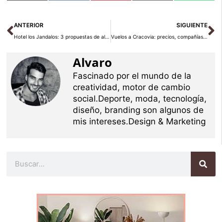
(Twitter)
Ant
Si
ANTERIOR
SIGUIENTE
Hotel los Jandalos: 3 propuestas de alojamiento en el sur de España
Vuelos a Cracovia: precios, compañías y aeropuertos cercanos
Alvaro
Fascinado por el mundo de la
creatividad, motor de cambio
social.Deporte, moda, tecnología,
diseño, branding son algunos de
mis intereses.Design & Marketing
Buscar