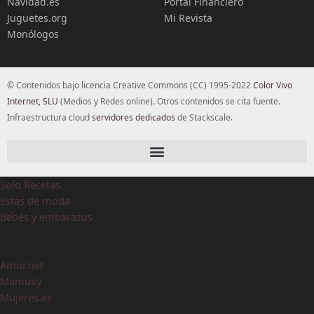
Navidad.es
Portal Financiero
Juguetes.org
Mi Revista
Monólogos
© Contenidos bajo licencia Creative Commons (CC) 1995-2022
Color Vivo
Internet, SLU
(Medios y Redes online). Otros contenidos se cita fuente.
Infraestructura cloud
servidores dedicados
de Stackscale.
Solo Recetas
Estás de moda
Bebés y embarazos
Amor.net
Mamuky
Mujeres.es