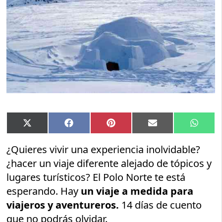
Compartir
Compartir
Compartir
Compartir
Compar
X
Facebook
Pinterest
Email
Whats
en
en
en
en
en
(Twitter)
¿Quieres vivir una experiencia inolvidable?
¿hacer un viaje diferente alejado de tópicos y
lugares turísticos? El Polo Norte te está
esperando. Hay
un viaje a medida para
viajeros y aventureros.
14 días de cuento
que no podrás olvidar.