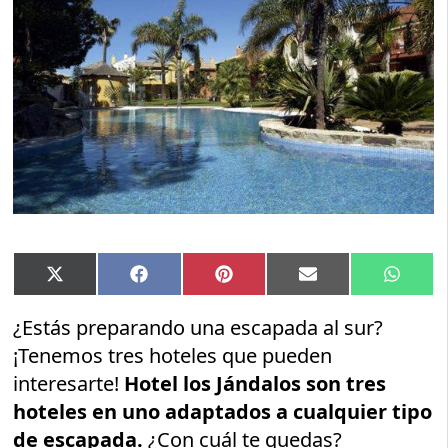
Compartir
Compartir
Compartir
Compartir
Compar
X
Facebook
Pinterest
Email
Whats
en
en
en
en
en
(Twitter)
¿Estás preparando una escapada al sur?
¡Tenemos tres hoteles que pueden
interesarte!
Hotel los Jándalos son tres
hoteles en uno adaptados a cualquier tipo
de escapada.
¿Con cuál te quedas?