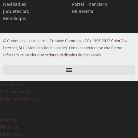
Navidad.es
Portal Financiero
Juguetes.org
Mi Revista
Monólogos
© Contenidos bajo licencia Creative Commons (CC) 1995-2022
Color Vivo
Internet, SLU
(Medios y Redes online). Otros contenidos se cita fuente.
Infraestructura cloud
servidores dedicados
de Stackscale.
Solo Recetas
Estás de moda
Bebés y embarazos
Amor.net
Mamuky
Mujeres.es