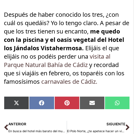
Después de haber conocido los tres, ¿con
cuál os quedáis? Yo lo tengo claro. A pesar de
que los tres tienen su encanto,
me quedo
con la piscina y el oasis vegetal del Hotel
los Jándalos Vistahermosa.
Elijáis el que
elijáis no os podéis perder una
visita al
Parque Natural Bahía de Cádiz
y recordad
que si viajáis en febrero, os toparéis con los
famosísimos
carnavales de Cádiz.
Compartir
Compartir
Compartir
Compartir
Compar
X
Facebook
Pinterest
Email
Whats
en
en
en
en
en
(Twitter)
Ant
Si
ANTERIOR
SIGUIENTE
En busca del hotel más barato del mundo
El Polo Norte, ¿te apetece hacer un viaje diferente?